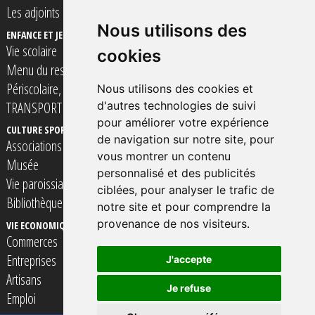
Les adjoints
Nous utilisons des
ENFANCE ET JEUNESSE
Vie scolaire
cookies
Menu du restaurant scolaire
Périscolaire, Accueil de loisirs et Espace Jeunes
Nous utilisons des cookies et
TRANSPORT SCOLAIRE
d'autres technologies de suivi
pour améliorer votre expérience
CULTURE SPORT ET LOISIRS
VIE SOCIALE SOLIDARITé ET SANTE
de navigation sur notre site, pour
Associations
Assistantes Maternelles
vous montrer un contenu
Musée
Professionnels de Santé
personnalisé et des publicités
Vie paroissiale
TRANSPORT à la personne
ciblées, pour analyser le trafic de
Bibliothèque
notre site et pour comprendre la
provenance de nos visiteurs.
VIE ECONOMIQUE
CONTACTER VOTRE MAIRIE
Commerces
Entreprises
J'accepte
Artisans
Je refuse
Emploi