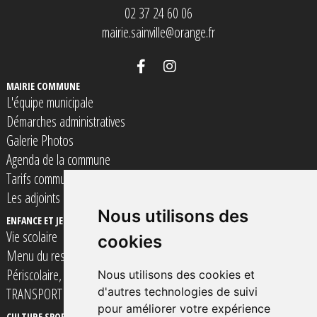
02 37 24 60 06
mairie.sainville@orange.fr
MAIRIE COMMUNE
L'équipe municipale
Démarches administratives
Galerie Photos
Agenda de la commune
Tarifs communaux
Les adjoints
Nous utilisons des
ENFANCE ET JEUNESSE
Vie scolaire
cookies
Menu du restaurant scolaire
Périscolaire, Accueil de loisirs et Espace Jeunes
Nous utilisons des cookies et
TRANSPORT SCOLAIRE
d'autres technologies de suivi
pour améliorer votre expérience
CULTURE SPORT ET LOISIRS
VIE SOCIALE SOLIDARITé ET SANTE