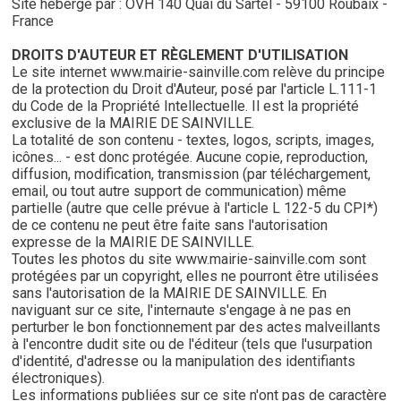
Site hébergé par : OVH 140 Quai du Sartel - 59100 Roubaix -
France
DROITS D'AUTEUR ET RÈGLEMENT D'UTILISATION
Le site internet www.mairie-sainville.com relève du principe
de la protection du Droit d'Auteur, posé par l'article L.111-1
du Code de la Propriété Intellectuelle. Il est la propriété
exclusive de la MAIRIE DE SAINVILLE.
La totalité de son contenu - textes, logos, scripts, images,
icônes... - est donc protégée. Aucune copie, reproduction,
diffusion, modification, transmission (par téléchargement,
email, ou tout autre support de communication) même
partielle (autre que celle prévue à l'article L 122-5 du CPI*)
de ce contenu ne peut être faite sans l'autorisation
expresse de la MAIRIE DE SAINVILLE.
Toutes les photos du site www.mairie-sainville.com sont
protégées par un copyright, elles ne pourront être utilisées
sans l'autorisation de la MAIRIE DE SAINVILLE. En
naviguant sur ce site, l'internaute s'engage à ne pas en
perturber le bon fonctionnement par des actes malveillants
à l'encontre dudit site ou de l'éditeur (tels que l'usurpation
d'identité, d'adresse ou la manipulation des identifiants
électroniques).
Les informations publiées sur ce site n'ont pas de caractère