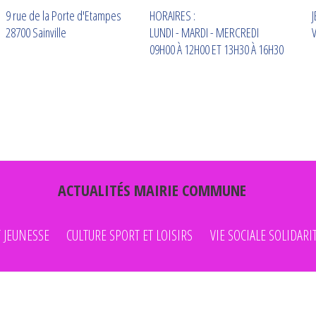
9 rue de la Porte d'Etampes
HORAIRES :
J
28700 Sainville
LUNDI - MARDI - MERCREDI
V
09H00 À 12H00 ET 13H30 À 16H30
ACTUALITÉS
MAIRIE COMMUNE
 JEUNESSE
CULTURE SPORT ET LOISIRS
VIE SOCIALE SOLIDARI