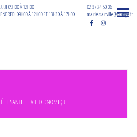
EUDI 09H00 À 12H00
02 37 24 60 06
ENDREDI 09H00 À 12H00 ET 13H30 À 17H00
mairie.sainville@orange.fr
TÉ ET SANTE
VIE ECONOMIQUE