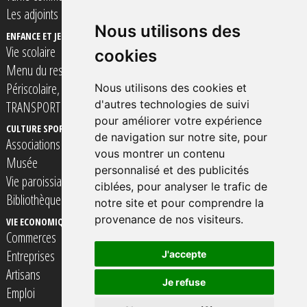
Les adjoints
Nous utilisons des
ENFANCE ET JEUNESSE
Vie scolaire
cookies
Menu du restaurant scolaire
Périscolaire, Accueil de loisirs et Espace Jeunes
Nous utilisons des cookies et
d'autres technologies de suivi
TRANSPORT SCOLAIRE
pour améliorer votre expérience
CULTURE SPORT ET LOISIRS
VIE SOCIALE SOLIDARITé ET SANTE
de navigation sur notre site, pour
Associations
Assistantes Maternelles
vous montrer un contenu
Musée
Professionnels de Santé
personnalisé et des publicités
Vie paroissiale
TRANSPORT à la personne
ciblées, pour analyser le trafic de
Bibliothèque
notre site et pour comprendre la
provenance de nos visiteurs.
VIE ECONOMIQUE
CONTACTER VOTRE MAIRIE
Commerces
Entreprises
J'accepte
Artisans
Je refuse
Emploi