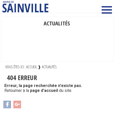
ACTUALITÉS
MAIRIE COMMUNE
ENFANCE ET JEUNESSE
CULTURE SPORT ET LOISIRS
VIE SOCIALE SOLIDARITÉ ET SANTE
VIE ECONOMIQUE
VOUS ÊTES ICI :
ACCUEIL
❱
ACTUALITÉS
404
ERREUR
Erreur, la page recherchée n'existe pas.
Retourner à la
page d'accueil
du site.